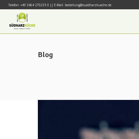
Telefon: +49 3464 270233 0 || E-Mail: bestellung@suedharzkueche.de
Blog