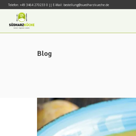
Telefon: +49 3464 270233 0 || E-Mail: bestellung@suedharzkueche.de
Blog