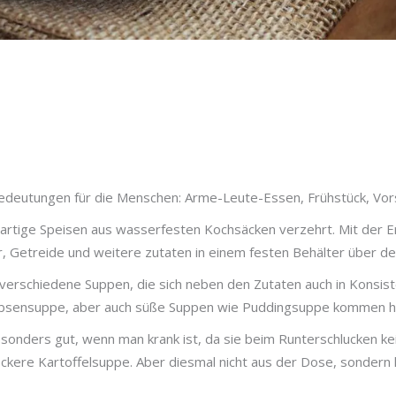
Bedeutungen für die Menschen: Arme-Leute-Essen, Frühstück, Vor
eiartige Speisen aus wasserfesten Kochsäcken verzehrt. Mit der 
r, Getreide und weitere zutaten in einem festen Behälter über 
le verschiedene Suppen, die sich neben den Zutaten auch in Kons
rbsensuppe, aber auch süße Suppen wie Puddingsuppe kommen hie
onders gut, wenn man krank ist, da sie beim Runterschlucken ke
leckere Kartoffelsuppe. Aber diesmal nicht aus der Dose, sonder