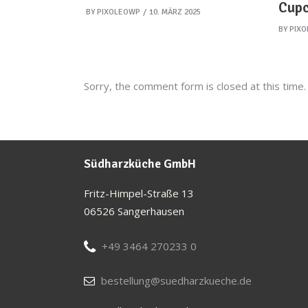
Cupc
BY
PIXOLEOWP
10. MÄRZ 2025
BY
PIX
Sorry, the comment form is closed at this time.
Südharzküche GmbH
Fritz-Himpel-Straße 13
06526 Sangerhausen
+49 3464 270233 0
bestellung@suedharzkueche.de