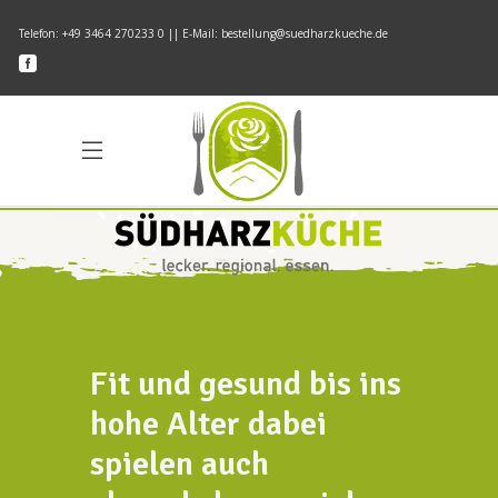
Telefon: +49 3464 270233 0 || E-Mail: bestellung@suedharzkueche.de
Fit und gesund bis ins
hohe Alter dabei
spielen auch