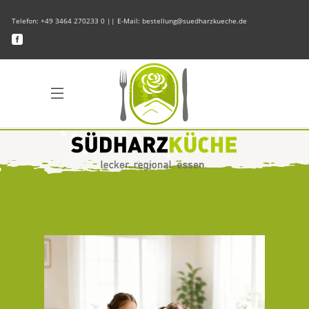
Telefon: +49 3464 270233 0 || E-Mail: bestellung@suedharzkueche.de
Frisch, gesund und lecker für unsere