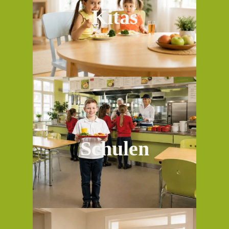
Kleinsten genau die richtige Wahl!
Kitas
unser Angebot
Volle Konzentration mit einer
ausgewogenen Ernährung klappt das
Schulen
gleich viel besser!
unser Angebot