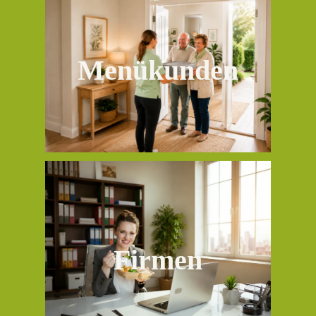
Ohne Aufwand gesund und lecker essen
Mittagsversorgung auf die einfache Art!
Menükunden
unser Angebot
Eine warme und frische Mahlzeit ohne
Stress die Mittagspause optimal nutzen!
Firmen
unser Angebot