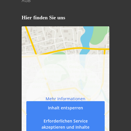
AGB
Hier finden Sie uns
Sie sehen gerade einen
Platzhalterinhalt von
Google Maps
. Um
auf den eigentlichen Inhalt
zuzugreifen, klicken Sie auf die
Schaltfläche unten. Bitte beachten Sie,
dass dabei Daten an Drittanbieter
weitergegeben werden.
Mehr Informationen
Inhalt entsperren
Erforderlichen Service
akzeptieren und Inhalte