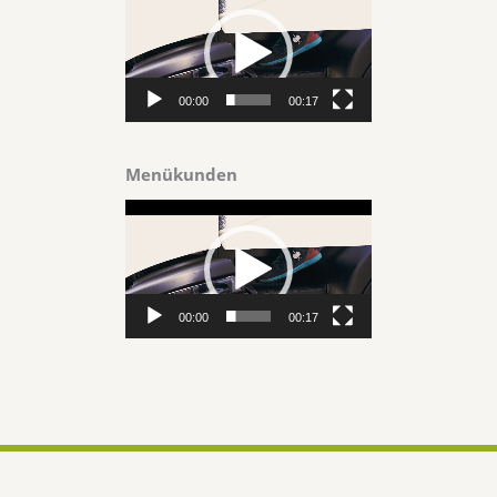
Player
00:00
00:17
Menükunden
Video-
Player
00:00
00:17